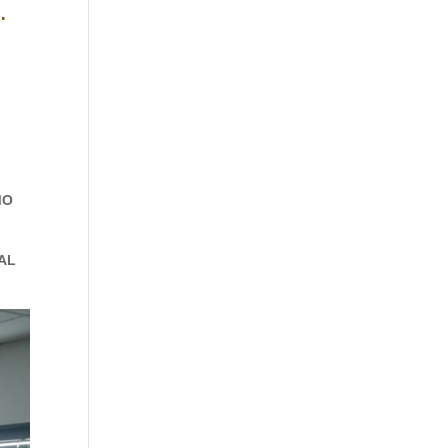
…
MO
AL