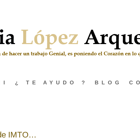
MI
¿ TE AYUDO ?
BLOG
C
 de IMTO…