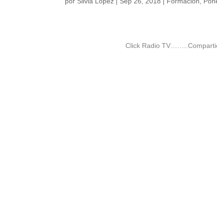
por
Silvia Lopez
|
Sep 26, 2018
|
Formación
,
Pon
Click Radio TV……..Compartie